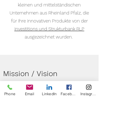
kleinen und mittelständischen
Unternehmen aus Rheinland Pfalz, die
für Ihre innovativen Produkte von der
Investitions und Strukturbank RLP
ausgezeichnet wurden.
Mission / Vision
Unsere Mission besteht darin, lokale
Phone
Email
LinkedIn
Facebook
Instagram
Stoffkreisläufe zu schließen und die Menge
an verbrannten Rohstoffabfällen drastisch zu
reduzieren. Mit unseren innovativen
Verfahren und hochmodernen Anlagen
leisten wir einen aktiven Beitrag zum
Klimaschutz, indem wir Abfallströme in